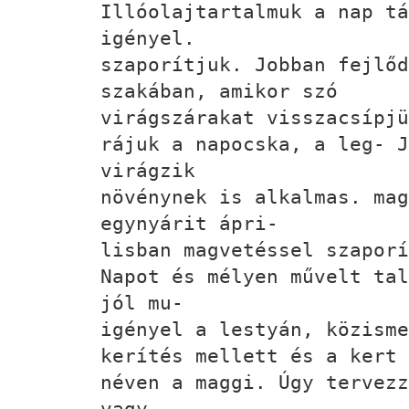
Illóolajtartalmuk a nap tá
igényel.
szaporítjuk. Jobban fejlő
szakában, amikor szó
virágszárakat visszacsípjü
rájuk a napocska, a leg- J
virágzik
növénynek is alkalmas. mag
egynyárit ápri-
lisban magvetéssel szaporí
Napot és mélyen művelt tal
jól mu-
igényel a lestyán, közisme
kerítés mellett és a kert 
néven a maggi. Úgy tervezz
vagy