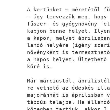
A kertünket – méretétől fü
– úgy tervezzük meg, hogy 
fűszer- és gyógynövény fel
kapjon benne helyet. Ilyen
a kapor, melyet áprilisban
landó helyére (igény szeri
növényként is termeszthető
a napos helyet. Ültethető 
köré is.
Már márciustól, áprilistól
re vethető az édeskés illa
majoránnát is áprilisban v
tápdús talajba. Ha állandó
közegben tartjuk, akkor 3 