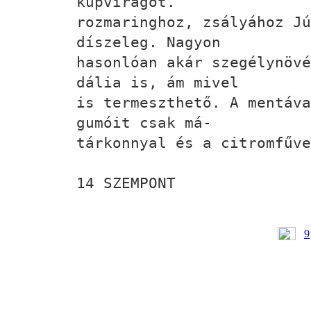
kúpvirágot.
rozmaringhoz, zsályához Jú
díszeleg. Nagyon
hasonlóan akár szegélynövé
dália is, ám mivel
is termeszthető. A mentáva
gumóit csak má-
tárkonnyal és a citromfűve
14 SZEMPONT
9