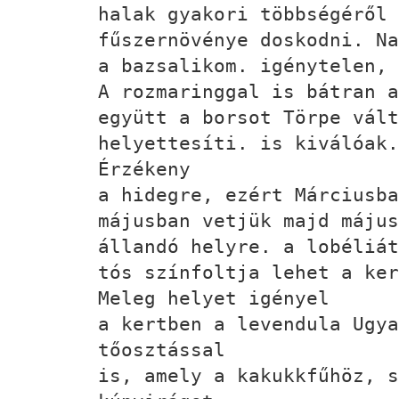
halak gyakori többségéről
fűszernövénye doskodni. N
a bazsalikom. igénytelen, 
A rozmaringgal is bátran a
együtt a borsot Törpe vált
helyettesíti. is kiválóak.
Érzékeny
a hidegre, ezért Márciusba
májusban vetjük majd május
állandó helyre. a lobéliát
tós színfoltja lehet a ker
Meleg helyet igényel
a kertben a levendula Ugya
tőosztással
is, amely a kakukkfűhöz, s