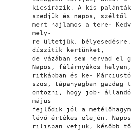
kicsírázik. A kis palánták
szedjük és napos, széltől 
mert hajlamos a tere- Kedv
mely-
re ültetjük. bélyesedésre.
díszítik kertünket,
de vázában sem hervad el g
Napos, félárnyékos helyen,
ritkábban és ke- Márciustó
szos, tápanyagban gazdag t
öntözni, hogy job- állandó
május
fejlődik jól a metélőhagym
lévő értékes elején. Napos
rilisban vetjük, később t