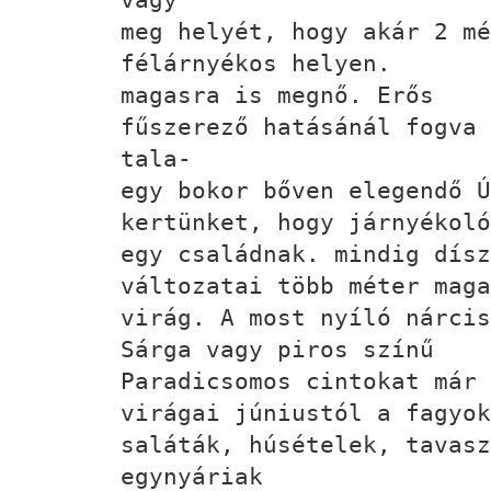
meg helyét, hogy akár 2 m
félárnyékos helyen.
magasra is megnő. Erős
fűszerező hatásánál fogva 
tala-
egy bokor bőven elegendő Ú
kertünket, hogy járnyékoló
egy családnak. mindig dísz
változatai több méter maga
virág. A most nyíló nárcis
Sárga vagy piros színű
Paradicsomos cintokat már 
virágai júniustól a fagyok
saláták, húsételek, tavasz
egynyáriak