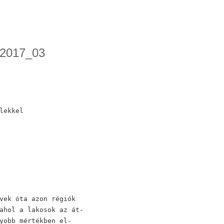
 2017_03
lekkel
vek óta azon régiók
ahol a lakosok az át-
yobb mértékben el-