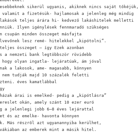
esebbeknek sikerül ugyanis, akiknek nincs saját tőkéjük,
 valamit a fizetésük- hajlamosak a jelenleg még mindig
lakások teljes árára hi- kedvező lakáshitelek melletti
nniük. Ilyen igénylések fennmaradó szükséges
n csupán minden összeget másfajta
lvevőnek lesz remé- hitelekkel „kipótolni”.
teljes összeget – így Ezek azonban
s a nemzeti bank legtöbbször rövidebb
 hogy olyan ingatla- lejáratúak, ám jóval
nak a lakosok, ame- magasabb, könnyen
 nem tudják majd 10 százalék feletti
zteni. éves kamatlábbal
gy
házak árai is emelked- pedig a „kipótlásra”
ereslet okán, amely szánt 10 ezer euró
g a jelenlegi jobb 6–8 éves lejárattal
et és az emelke- havonta könnyen
k. Más részről azt ugyanannyiba kerülhet,
vákiában az emberek mint a másik hitel.