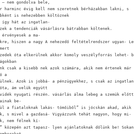
 – nem gondolva bele,
r harminc évig kell nem szeretnek bérházakban lakni, s
bként is nehezebben költöznek
 így hát az ingatlan-
zek a tendenciák vásárlásra bátrabban költenek.
 érvényesek a ma-
kre, hiszen a nagy A nehezedő feltételrendszer ugyan- Le
mert
zedek óta elkerülnek akkor komoly veszélyforrás lehet- b
ágokban
nk csak a kisebb nek azok számára, akik nem értenek már 
ó a
ülnek. Azok is jobbá- a pénzügyekhez, s csak az ingatlan
óta, ám velük együtt
vidék nyugati részén. vásárlás álma lebeg a szemük előtt
ainak be-
ül a fiataloknak lakás- tömőiből” is jócskán akad, akik 
k, s mivel a gazdasá- Vigyázzunk tehát nagyon, hogy mi-
k, nem félnek kí-
” közepén azt tapasz- lyen ajánlatoknak dőlünk be! Sokan
embereket.