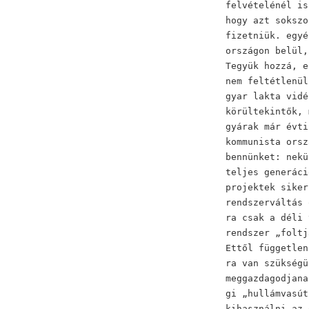
felvételénél is
hogy azt sokszo
fizetniük. egyé
országon belül,
Tegyük hozzá, e
nem feltétlenül
gyar lakta vidé
körültekintők, 
gyárak már évti
kommunista orsz
bennünket: nekü
teljes generáci
projektek siker
rendszerváltás 
ra csak a déli 
rendszer „foltj
Ettől független
ra van szükségü
meggazdagodjana
gi „hullámvasút
kihasználni az 