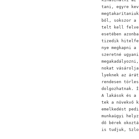
tani, egyre kev
megtakarítaniuk
ből, sokszor a 
telt kell felve
esetében azonba
tizedik hitelfe
nye megkapni a 
szeretné ugyani
megakadályozni,
nokat vásárolja
lyeknek az árát
rendesen törles
dolgozhatnak. Í
A lakások és a 
tek a növekvő k
emelkedést pedi
munkaügyi helyz
dő bérek okoztá
is tudjuk, Szlo