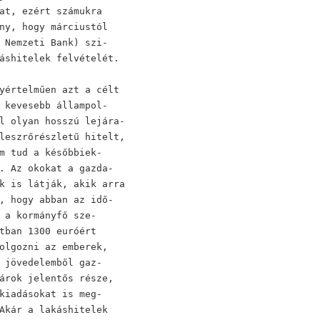
at, ezért számukra
ny, hogy márciustól
 Nemzeti Bank) szi-
áshitelek felvételét.
yértelműen azt a célt
 kevesebb állampol-
l olyan hosszú lejára-
leszrőrészletű hitelt,
m tud a későbbiek-
. Az okokat a gazda-
k is látják, akik arra
, hogy abban az idő-
 a kormányfő sze-
tban 1300 euróért
olgozni az emberek,
 jövedelemből gaz-
árok jelentős része,
kiadásokat is meg-
Akár a lakáshitelek