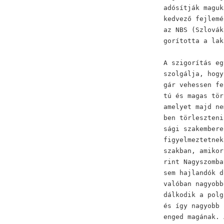
adósítják maguk
kedvező fejlemé
az NBS (Szlovák
gorította a lak
A szigorítás eg
szolgálja, hogy
gár vehessen fe
tú és magas tör
amelyet majd ne
ben törleszteni
sági szakembere
figyelmeztetnek
szakban, amikor
rint Nagyszomba
sem hajlandók d
valóban nagyobb
dálkodik a polg
és így nagyobb 
enged magának. 