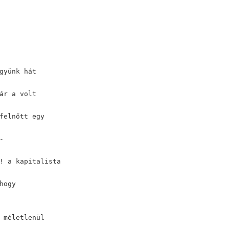
gyünk hát
ár a volt
felnőtt egy
-
! a kapitalista
hogy
 méletlenül